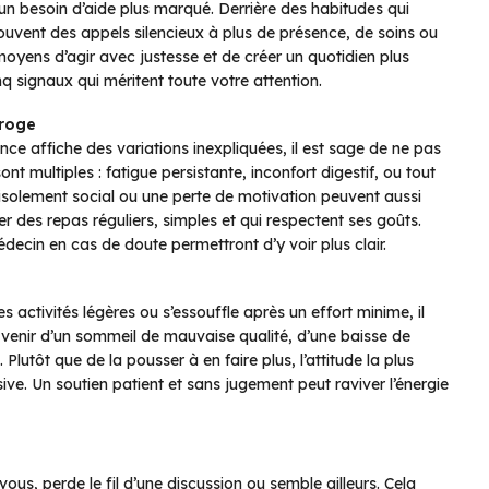
n besoin d’aide plus marqué. Derrière des habitudes qui
ouvent des appels silencieux à plus de présence, de soins ou
 moyens d’agir avec justesse et de créer un quotidien plus
q signaux qui méritent toute votre attention.
rroge
 affiche des variations inexpliquées, il est sage de ne pas
t multiples : fatigue persistante, inconfort digestif, ou tout
L’isolement social ou une perte de motivation peuvent aussi
ser des repas réguliers, simples et qui respectent ses goûts.
édecin en cas de doute permettront d’y voir plus clair.
ctivités légères ou s’essouffle après un effort minime, il
ut venir d’un sommeil de mauvaise qualité, d’une baisse de
 Plutôt que de la pousser à en faire plus, l’attitude la plus
ve. Un soutien patient et sans jugement peut raviver l’énergie
ous, perde le fil d’une discussion ou semble ailleurs. Cela