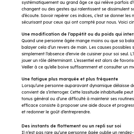
systématiquement au grand âge ce qui relève parfois d’u
changent ou des gestes qui ralentissent se dissimulent s
d’écoute. Savoir repérer ces indices, c’est se donner les
sécurisant pour ceux qui ont compté pour nous. Voici cin
Une modification de l’appétit ou du poids qui inte
Quand une personne âgée mange moins ou que sa balance
balayer cela d’un revers de main. Les causes possibles son
simplement l’absence d’envie de cuisiner pour soi seul. 
jouer un rôle déterminant. L’essentiel est alors de favori
Veiller à ce qu’elle boive suffisamment et consulter un m
Une fatigue plus marquée et plus fréquente
Lorsqu’une personne auparavant dynamique délaisse des a
convient de s’interroger. Cette lassitude inhabituelle pe
tonus général ou d’une difficulté à maintenir ses routines.
efficace consiste à proposer une aide douce et progressi
et redonner le goût d’entreprendre.
Des instants de flottement ou un repli sur soi
Il n’est pas rare qu’une personne âgée oublie un rendez-v