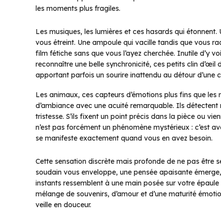
les moments plus fragiles.
Les musiques, les lumières et ces hasards qui étonnent
vous étreint. Une ampoule qui vacille tandis que vous r
film fétiche sans que vous l’ayez cherchée. Inutile d’y v
reconnaître une belle synchronicité, ces petits clin d’œil
apportant parfois un sourire inattendu au détour d’une 
Les animaux, ces capteurs d’émotions plus fins que les 
d’ambiance avec une acuité remarquable. Ils détectent n
tristesse. S’ils fixent un point précis dans la pièce ou vi
n’est pas forcément un phénomène mystérieux : c’est ava
se manifeste exactement quand vous en avez besoin.
Cette sensation discrète mais profonde de ne pas être se
soudain vous enveloppe, une pensée apaisante émerge, 
instants ressemblent à une main posée sur votre épaule ou
mélange de souvenirs, d’amour et d’une maturité émotio
veille en douceur.