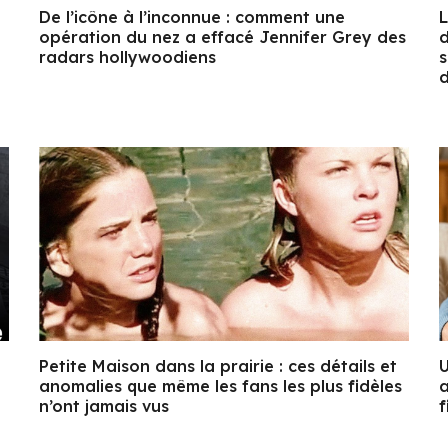
De l’icône à l’inconnue : comment une
L
opération du nez a effacé Jennifer Grey des
d
radars hollywoodiens
s
d
Petite Maison dans la prairie : ces détails et
U
anomalies que même les fans les plus fidèles
a
n’ont jamais vus
f