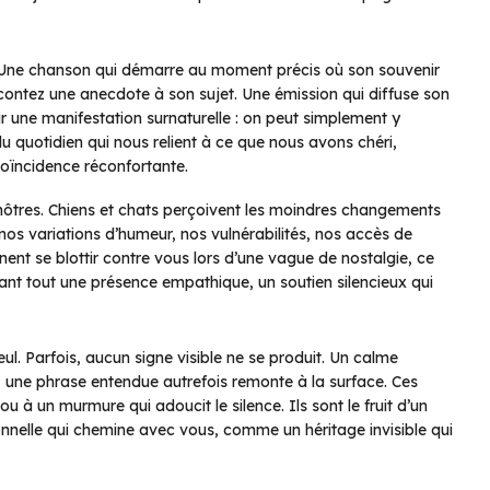
. Une chanson qui démarre au moment précis où son souvenir
acontez une anecdote à son sujet. Une émission qui diffuse son
oir une manifestation surnaturelle : on peut simplement y
 du quotidien qui nous relient à ce que nous avons chéri,
coïncidence réconfortante.
nôtres. Chiens et chats perçoivent les moindres changements
os variations d’humeur, nos vulnérabilités, nos accès de
ennent se blottir contre vous lors d’une vague de nostalgie, ce
nt tout une présence empathique, un soutien silencieux qui
ul. Parfois, aucun signe visible ne se produit. Un calme
une phrase entendue autrefois remonte à la surface. Ces
 à un murmure qui adoucit le silence. Ils sont le fruit d’un
nnelle qui chemine avec vous, comme un héritage invisible qui