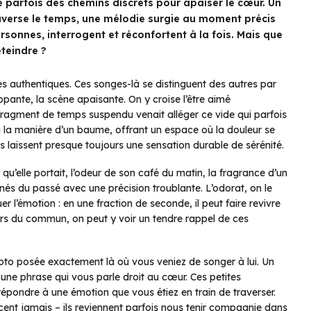
e parfois des chemins discrets pour apaiser le cœur. Un
raverse le temps, une mélodie surgie au moment précis
rsonnes, interrogent et réconfortent à la fois. Mais que
éteindre ?
les authentiques. Ces songes-là se distinguent des autres par
oppante, la scène apaisante. On y croise l’être aimé
ragment de temps suspendu venait alléger ce vide qui parfois
la manière d’un baume, offrant un espace où la douleur se
ils laissent presque toujours une sensation durable de sérénité.
qu’elle portait, l’odeur de son café du matin, la fragrance d’un
nés du passé avec une précision troublante. L’odorat, on le
er l’émotion : en une fraction de seconde, il peut faire revivre
ors du commun, on peut y voir un tendre rappel de ces
hoto posée exactement là où vous veniez de songer à lui. Un
sur une phrase qui vous parle droit au cœur. Ces petites
 répondre à une émotion que vous étiez en train de traverser.
acent jamais – ils reviennent parfois nous tenir compagnie dans