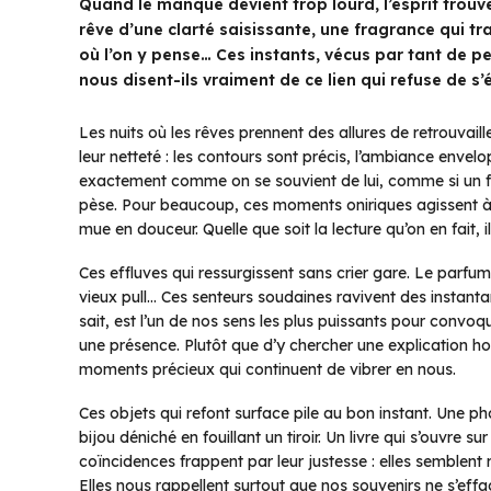
Quand le manque devient trop lourd, l’esprit trouv
rêve d’une clarté saisissante, une fragrance qui t
où l’on y pense… Ces instants, vécus par tant de pe
nous disent-ils vraiment de ce lien qui refuse de s’
Les nuits où les rêves prennent des allures de retrouvail
leur netteté : les contours sont précis, l’ambiance envel
exactement comme on se souvient de lui, comme si un f
pèse. Pour beaucoup, ces moments oniriques agissent à 
mue en douceur. Quelle que soit la lecture qu’on en fait, 
Ces effluves qui ressurgissent sans crier gare. Le parfum 
vieux pull… Ces senteurs soudaines ravivent des instanta
sait, est l’un de nos sens les plus puissants pour convoqu
une présence. Plutôt que d’y chercher une explication h
moments précieux qui continuent de vibrer en nous.
Ces objets qui refont surface pile au bon instant. Une p
bijou déniché en fouillant un tiroir. Un livre qui s’ouvre 
coïncidences frappent par leur justesse : elles semblent
Elles nous rappellent surtout que nos souvenirs ne s’eff