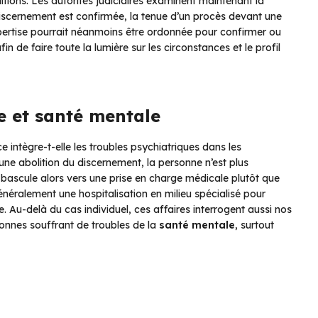
ditions. Les autorités judiciaires examinent maintenant la
 discernement est confirmée, la tenue d’un procès devant une
pertise pourrait néanmoins être ordonnée pour confirmer ou
n de faire toute la lumière sur les circonstances et le profil
ce et santé mentale
e intègre-t-elle les troubles psychiatriques dans les
une abolition du discernement, la personne n’est plus
ascule alors vers une prise en charge médicale plutôt que
généralement une hospitalisation en milieu spécialisé pour
e. Au-delà du cas individuel, ces affaires interrogent aussi nos
onnes souffrant de troubles de la
santé mentale
, surtout