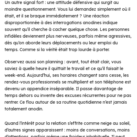
Un autre signal fort : une attitude défensive qui surgit au
moindre questionnement. Vous lui demandez simplement où il
était, et il se braque immédiatement ? Une réaction
disproportionnée à des interrogations anodines indique
souvent qu’il cherche à cacher quelque chose. Les personnes
infidèles deviennent plus nerveuses, parfois même agressives,
dès qu’on aborde leurs déplacements ou leur emploi du
temps. Comme si la vérité était trop lourde à porter.
Observez aussi son planning : avant, tout était clair, vous
saviez à quelle heure il quittait le travail et ce qu’il faisait le
week-end. Aujourd’hui, ses horaires changent sans cesse, les
rendez-vous professionnels se multiplient et son téléphone est
devenu un appendice inséparable. Il passe davantage de
temps dehors ou invente des excuses récurrentes pour ne pas
rentrer. Ce flou autour de sa routine quotidienne n’est jamais
totalement anodin.
Quand l’intérêt pour la relation s’effrite comme neige au soleil,
d’autres signes apparaissent : moins de conversations, moins
d’attentions, parfois même une froideur inhabituelle. Il peut