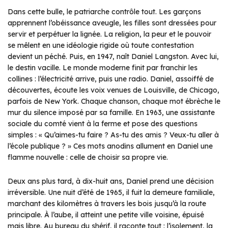
Dans cette bulle, le patriarche contrôle tout. Les garçons
apprennent l’obéissance aveugle, les filles sont dressées pour
servir et perpétuer la lignée. La religion, la peur et le pouvoir
se mêlent en une idéologie rigide où toute contestation
devient un péché. Puis, en 1947, naît Daniel Langston. Avec lui,
le destin vacille. Le monde moderne finit par franchir les
collines : l’électricité arrive, puis une radio. Daniel, assoiffé de
découvertes, écoute les voix venues de Louisville, de Chicago,
parfois de New York. Chaque chanson, chaque mot ébrèche le
mur du silence imposé par sa famille. En 1963, une assistante
sociale du comté vient à la ferme et pose des questions
simples : « Qu’aimes-tu faire ? As-tu des amis ? Veux-tu aller à
l’école publique ? » Ces mots anodins allument en Daniel une
flamme nouvelle : celle de choisir sa propre vie.
Deux ans plus tard, à dix-huit ans, Daniel prend une décision
irréversible. Une nuit d’été de 1965, il fuit la demeure familiale,
marchant des kilomètres à travers les bois jusqu’à la route
principale. À l’aube, il atteint une petite ville voisine, épuisé
mais libre. Au bureau du shérif, il raconte tout : l’isolement, la