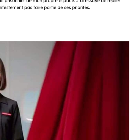
i prisonnier de mon propre espace. J’ai essayé de replier
estement pas faire partie de ses priorités.