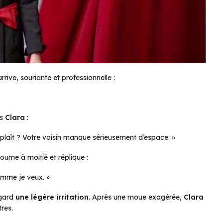
rive, souriante et professionnelle :
rs
Clara
:
 plaît ? Votre voisin manque sérieusement d’espace. »
ourne à moitié et réplique :
comme je veux. »
egard
une légère irritation
. Après une moue exagérée,
Clara
res.