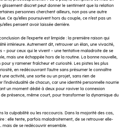
e glissement discret peut donner le sentiment que la relation
rtaines personnes cherchent ailleurs, non pas une autre
ue. Ce qu’elles poursuivent hors du couple, ce n’est pas un
elles pensent avoir laissée derrière.
clusion de l’experte est limpide : la première raison qui
ité intérieure. Autrement dit, retrouver un élan, une vivacité,
s – pour ceux qui le vivent – une tentative maladroite de se
ple, mais une échappée hors de la routine. La bonne nouvelle,
on pour y ramener fraîcheur et curiosité. Les pistes les plus
uriosité, en redécouvrant l’autre sans présumer le connaître
une activité, une sortie ou un projet, sans rien de
r l’individualité de chacun, car une identité personnelle nourrie
évoyant un moment dédié à deux pour raviver la connexion
emps de présence, même court, pour transformer la dynamique du
la culpabilité ou les raccourcis. Dans la majorité des cas,
re : elle tente, parfois maladroitement, de se retrouver elle-
r… mais de se redécouvrir ensemble.