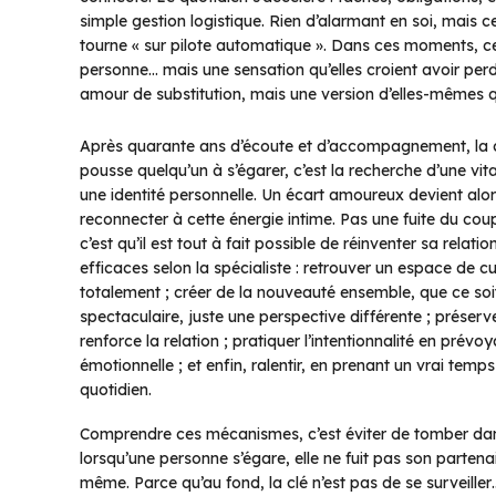
simple gestion logistique. Rien d’alarmant en soi, mais c
tourne « sur pilote automatique ». Dans ces moments, ce
personne… mais une sensation qu’elles croient avoir perd
amour de substitution, mais une version d’elles-mêmes qu’
Après quarante ans d’écoute et d’accompagnement, la con
pousse quelqu’un à s’égarer, c’est la recherche d’une vital
une identité personnelle. Un écart amoureux devient alor
reconnecter à cette énergie intime. Pas une fuite du cou
c’est qu’il est tout à fait possible de réinventer sa relati
efficaces selon la spécialiste : retrouver un espace de c
totalement ; créer de la nouveauté ensemble, que ce soit 
spectaculaire, juste une perspective différente ; préserve
renforce la relation ; pratiquer l’intentionnalité en pr
émotionnelle ; et enfin, ralentir, en prenant un vrai t
quotidien.
Comprendre ces mécanismes, c’est éviter de tomber dans 
lorsqu’une personne s’égare, elle ne fuit pas son partenai
même. Parce qu’au fond, la clé n’est pas de se surveille