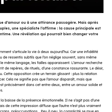
nque d’amour ou à une attirance passagère. Mais après
es, une spécialiste l’affirme : la cause principale est
 intime. Une révélation qui pourrait bien changer votre
mment s’articule la vie à deux aujourd’hui. Car une infidélité
au de ressentis subtils que l’on néglige souvent, sans même
us le même langage, les failles apparaissent. L’amour recherche
urrit de repères, de rituels, d’une constance rassurante. Le désir,
. Cette opposition crée un terrain glissant : plus la relation
facer. Cela ne signifie pas que l’amour disparaît, mais que
 C’est précisément dans cet entre-deux, entre un amour solide et
s.
: la baisse de la présence émotionnelle. Il ne s’agit pas d’une
s de cette impression diffuse que l’autre n’est plus vraiment
 écrans, préoccupations… Peu à peu, la complicité se mue en