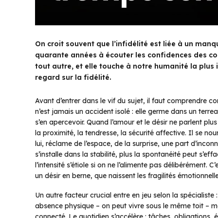
On croit souvent que l’infidélité est liée à un ma
quarante années à écouter les confidences des coupl
tout autre, et elle touche à notre humanité la plus
regard sur la fidélité.
Avant d’entrer dans le vif du sujet, il faut comprendre co
n’est jamais un accident isolé : elle germe dans un terre
s’en apercevoir. Quand l’amour et le désir ne parlent pl
la proximité, la tendresse, la sécurité affective. Il se no
lui, réclame de l’espace, de la surprise, une part d’inconnu
s’installe dans la stabilité, plus la spontanéité peut s’ef
l’intensité s’étiole si on ne l’alimente pas délibérément.
un désir en berne, que naissent les fragilités émotionnelle
Un autre facteur crucial entre en jeu selon la spécialiste 
absence physique – on peut vivre sous le même toit – mai
connecté. Le quotidien s’accélère : tâches, obligations,