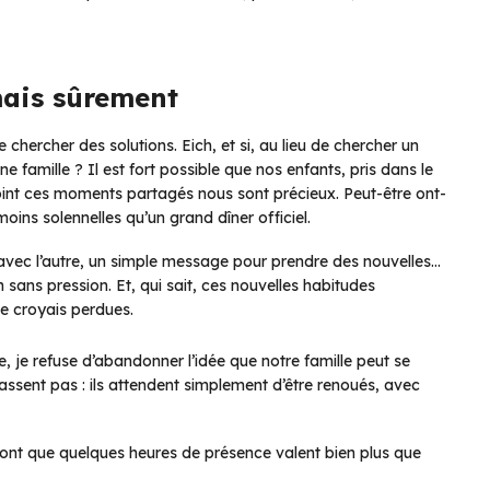
mais sûrement
chercher des solutions. Eich, et si, au lieu de chercher un
e famille ? Il est fort possible que nos enfants, pris dans le
 point ces moments partagés nous sont précieux. Peut-être ont-
oins solennelles qu’un grand dîner officiel.
s avec l’autre, un simple message pour prendre des nouvelles…
 sans pression. Et, qui sait, ces nouvelles habitudes
je croyais perdues.
 je refuse d’abandonner l’idée que notre famille peut se
 cassent pas : ils attendent simplement d’être renoués, avec
dront que quelques heures de présence valent bien plus que