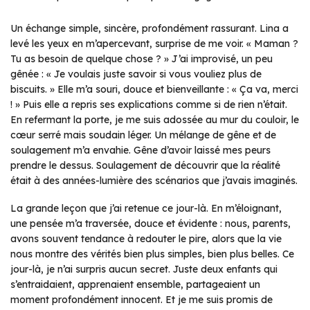
Un échange simple, sincère, profondément rassurant. Lina a
levé les yeux en m’apercevant, surprise de me voir. « Maman ?
Tu as besoin de quelque chose ? » J’ai improvisé, un peu
gênée : « Je voulais juste savoir si vous vouliez plus de
biscuits. » Elle m’a souri, douce et bienveillante : « Ça va, merci
! » Puis elle a repris ses explications comme si de rien n’était.
En refermant la porte, je me suis adossée au mur du couloir, le
cœur serré mais soudain léger. Un mélange de gêne et de
soulagement m’a envahie. Gêne d’avoir laissé mes peurs
prendre le dessus. Soulagement de découvrir que la réalité
était à des années-lumière des scénarios que j’avais imaginés.
La grande leçon que j’ai retenue ce jour-là. En m’éloignant,
une pensée m’a traversée, douce et évidente : nous, parents,
avons souvent tendance à redouter le pire, alors que la vie
nous montre des vérités bien plus simples, bien plus belles. Ce
jour-là, je n’ai surpris aucun secret. Juste deux enfants qui
s’entraidaient, apprenaient ensemble, partageaient un
moment profondément innocent. Et je me suis promis de