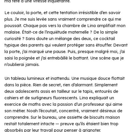
ma tête à une vitesse inquiétante.
Le couloir, la porte, et cette tentation irrésistible d’en savoir
plus. Je me suis levée sans vraiment comprendre ce qui me
poussait. Chaque pas vers la chambre de Lina amplifiait mon
malaise. Était-ce de l’inquiétude maternelle ? De la simple
curiosité ? Sans doute un mélange des deux, ce cocktail
typique des parents qui veulent protéger sans étouffer. Devant
la porte, j’ai marqué une pause. Puis, presque malgré moi, j’ai
saisi la poignée et j’ai entrebâillé le battant. Une scène que je
n’oublierai jamais.
Un tableau lumineux et inattendu. Une musique douce flottait
dans la pièce. Rien de secret, rien d’alarmant. Simplement
deux adolescents assis en tailleur sur le tapis, entourés de
cahiers et de surligneurs fluorescents. Lina expliquait un
exercice de maths avec la passion d’un professeur qui aime
son métier. Noah l’écoutait, concentré, vraiment désireux de
comprendre. Sur le bureau, une assiette de biscuits maison
restait totalement intacte — preuve qu’ils étaient bien trop
absorbés par leur travail pour penser à grignoter.