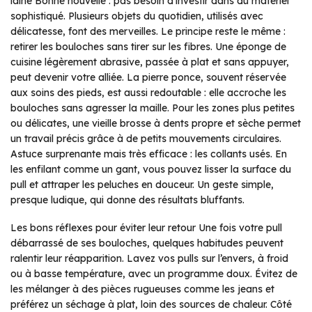
laine Bonne nouvelle : pas besoin d’investir dans du matériel
sophistiqué. Plusieurs objets du quotidien, utilisés avec
délicatesse, font des merveilles. Le principe reste le même :
retirer les bouloches sans tirer sur les fibres. Une éponge de
cuisine légèrement abrasive, passée à plat et sans appuyer,
peut devenir votre alliée. La pierre ponce, souvent réservée
aux soins des pieds, est aussi redoutable : elle accroche les
bouloches sans agresser la maille. Pour les zones plus petites
ou délicates, une vieille brosse à dents propre et sèche permet
un travail précis grâce à de petits mouvements circulaires.
Astuce surprenante mais très efficace : les collants usés. En
les enfilant comme un gant, vous pouvez lisser la surface du
pull et attraper les peluches en douceur. Un geste simple,
presque ludique, qui donne des résultats bluffants.
Les bons réflexes pour éviter leur retour Une fois votre pull
débarrassé de ses bouloches, quelques habitudes peuvent
ralentir leur réapparition. Lavez vos pulls sur l’envers, à froid
ou à basse température, avec un programme doux. Évitez de
les mélanger à des pièces rugueuses comme les jeans et
préférez un séchage à plat, loin des sources de chaleur. Côté