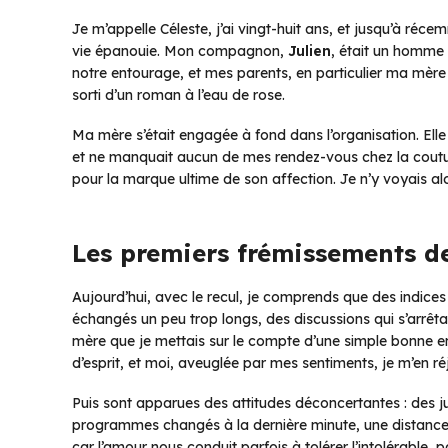
Je m’appelle Céleste, j’ai vingt-huit ans, et jusqu’à réc
vie épanouie. Mon compagnon,
Julien
, était un homme p
notre entourage, et mes parents, en particulier ma mèr
sorti d’un roman à l’eau de rose.
Ma mère s’était engagée à fond dans l’organisation. Elle 
et ne manquait aucun de mes rendez-vous chez la coutu
pour la marque ultime de son affection. Je n’y voyais alo
Les premiers frémissements de
Aujourd’hui, avec le recul, je comprends que des indices
échangés un peu trop longs, des discussions qui s’arrêt
mère que je mettais sur le compte d’une simple bonne ent
d’esprit, et moi, aveuglée par mes sentiments, je m’en réj
Puis sont apparues des attitudes déconcertantes : des ju
programmes changés à la dernière minute, une distance à 
car l’amour nous conduit parfois à tolérer l’intolérable,