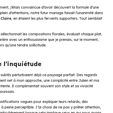
emment, j’étais convaincue d’avoir découvert la formule d’une
lein d’attentions, notre futur mariage faisait l’unanimité dans
e
Claire
, en étaient les plus fervents supporters. Tout semblait
sélectionnait les compositions florales, évaluait chaque plat,
rière avec un enthousiasme que je prenais, sur le moment,
rs qu’une tendre sollicitude.
 l’inquiétude
 subtils perturbaient déjà ce paysage parfait. Des regards
aient net à mon approche, une complicité entre Julien et ma
ente. Il complimentait souvent son style et sa vivacité
ouissais.
stifications vagues pour expliquer leurs retards, des
peine perceptible. J’ai choisi de ne pas y prêter attention,
 particulièrement lorsque cela implique ceux en qui nous avons