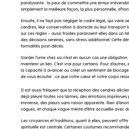
paralysante : la peur de commettre une erreur irréversibl
simplement la meilleure façon, la plus personnelle, d’hon
Ensuite, il ne faut pas négliger le cadre légal, qui varie
cendres, leur conservation à domicile ou leur transport 
sur ces règles – aussi froides paraissent-elles dans un 
des décisions sereines, sans stress additionnel. Cette dé
formalités post-décès.
Garder l’urne chez soi n’est en aucun cas une obligatio
maintenir un lien. C’est vrai pour certains. Pour d’autres,
la capacité à avancer ou créer un sentiment de blocage é
de vous écouter : ce que votre cœur et votre corps resse
Il est aussi fréquent que la réception des cendres décl
déjà pleuré toutes vos larmes, des émotions imprévues p
immense, des pleurs sans raison apparente. Rien d’anormal
vagues, et chaque vague mérite d’être accueillie avec d
Les croyances et traditions, quant à elles, peuvent offri
spirituelle est centrale. Certaines coutumes recommandent u