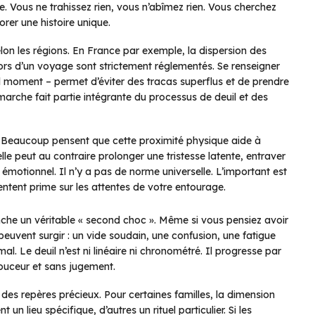
e. Vous ne trahissez rien, vous n’abîmez rien. Vous cherchez
orer une histoire unique.
 selon les régions. En France par exemple, la dispersion des
lors d’un voyage sont strictement réglementés. Se renseigner
tel moment – permet d’éviter des tracas superflus et de prendre
marche fait partie intégrante du processus de deuil et des
n. Beaucoup pensent que cette proximité physique aide à
 elle peut au contraire prolonger une tristesse latente, entraver
motionnel. Il n’y a pas de norme universelle. L’important est
ntent prime sur les attentes de votre entourage.
enche un véritable « second choc ». Même si vous pensiez avoir
euvent surgir : un vide soudain, une confusion, une fatigue
. Le deuil n’est ni linéaire ni chronométré. Il progresse par
ouceur et sans jugement.
r des repères précieux. Pour certaines familles, la dimension
n lieu spécifique, d’autres un rituel particulier. Si les