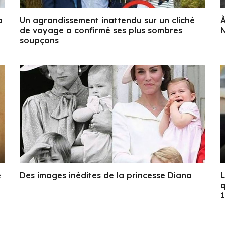
a
Un agrandissement inattendu sur un cliché
À
de voyage a confirmé ses plus sombres
N
soupçons
e
Des images inédites de la princesse Diana
L
q
1