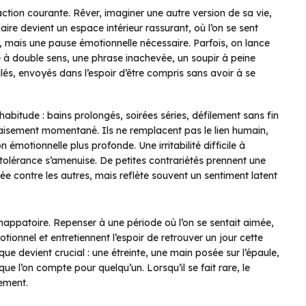
action courante. Rêver, imaginer une autre version de sa vie,
aire devient un espace intérieur rassurant, où l’on se sent
, mais une pause émotionnelle nécessaire. Parfois, on lance
ie à double sens, une phrase inachevée, un soupir à peine
lés, envoyés dans l’espoir d’être compris sans avoir à se
habitude : bains prolongés, soirées séries, défilement sans fin
apaisement momentané. Ils ne remplacent pas le lien humain,
motionnelle plus profonde. Une irritabilité difficile à
a tolérance s’amenuise. De petites contrariétés prennent une
igée contre les autres, mais reflète souvent un sentiment latent
happatoire. Repenser à une période où l’on se sentait aimée,
tionnel et entretiennent l’espoir de retrouver un jour cette
que devient crucial : une étreinte, une main posée sur l’épaule,
ue l’on compte pour quelqu’un. Lorsqu’il se fait rare, le
ement.