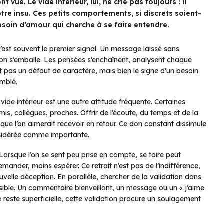
vue. Le vide intérieur, lui, ne crie pas toujours : il
tre insu. Ces petits comportements, si discrets soient-
esoin d’amour qui cherche à se faire entendre.
’est souvent le premier signal. Un message laissé sans
ation s’emballe. Les pensées s’enchaînent, analysent chaque
est pas un défaut de caractère, mais bien le signe d’un besoin
omblé.
de intérieur est une autre attitude fréquente. Certaines
is, collègues, proches. Offrir de l’écoute, du temps et de la
 que l’on aimerait recevoir en retour. Ce don constant dissimule
considérée comme importante.
Lorsque l’on se sent peu prise en compte, se taire peut
mander, moins espérer. Ce retrait n’est pas de l’indifférence,
uvelle déception. En parallèle, chercher de la validation dans
ible. Un commentaire bienveillant, un message ou un « j’aime
reste superficielle, cette validation procure un soulagement