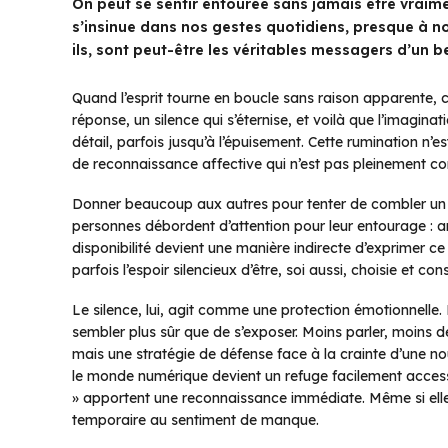
On peut se sentir entourée sans jamais être vraiment 
s’insinue dans nos gestes quotidiens, presque à no
ils, sont peut-être les véritables messagers d’un b
Quand l’esprit tourne en boucle sans raison apparente, c
réponse, un silence qui s’éternise, et voilà que l’imagin
détail, parfois jusqu’à l’épuisement. Cette rumination n’
de reconnaissance affective qui n’est pas pleinement c
Donner beaucoup aux autres pour tenter de combler un vi
personnes débordent d’attention pour leur entourage : am
disponibilité devient une manière indirecte d’exprimer ce
parfois l’espoir silencieux d’être, soi aussi, choisie et 
Le silence, lui, agit comme une protection émotionnelle. 
sembler plus sûr que de s’exposer. Moins parler, moins de
mais une stratégie de défense face à la crainte d’une no
le monde numérique devient un refuge facilement access
» apportent une reconnaissance immédiate. Même si elle 
temporaire au sentiment de manque.