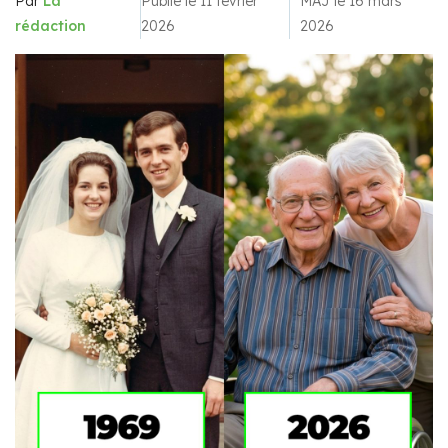
Par
La
Publié le 11 février
MAJ le 16 mars
rédaction
2026
2026