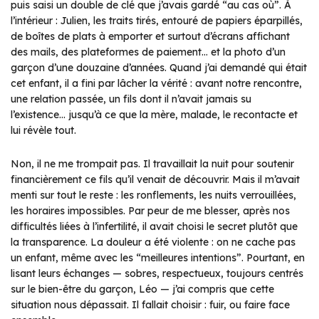
puis saisi un double de clé que j’avais gardé “au cas où”. À
l’intérieur : Julien, les traits tirés, entouré de papiers éparpillés,
de boîtes de plats à emporter et surtout d’écrans affichant
des mails, des plateformes de paiement… et la photo d’un
garçon d’une douzaine d’années. Quand j’ai demandé qui était
cet enfant, il a fini par lâcher la vérité : avant notre rencontre,
une relation passée, un fils dont il n’avait jamais su
l’existence… jusqu’à ce que la mère, malade, le recontacte et
lui révèle tout.
Non, il ne me trompait pas. Il travaillait la nuit pour soutenir
financièrement ce fils qu’il venait de découvrir. Mais il m’avait
menti sur tout le reste : les ronflements, les nuits verrouillées,
les horaires impossibles. Par peur de me blesser, après nos
difficultés liées à l’infertilité, il avait choisi le secret plutôt que
la transparence. La douleur a été violente : on ne cache pas
un enfant, même avec les “meilleures intentions”. Pourtant, en
lisant leurs échanges — sobres, respectueux, toujours centrés
sur le bien-être du garçon, Léo — j’ai compris que cette
situation nous dépassait. Il fallait choisir : fuir, ou faire face