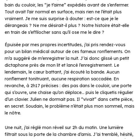
bain du couloir, les “je t’aime” expédiés avant de s’enfermer.
Tout avait l’air normal en surface, mais rien ne l’était plus
vraiment. Je me suis surprise à douter : est-ce que je le
dérangeais ? Ne me désirait-il plus ? Notre histoire était-elle
en train de s’effilocher sans qu’il ose me le dire ?
Épuisée par mes propres incertitudes, j’ai pris rendez-vous
pour un bilan médical autour de ces fameux ronflements. On
m’a suggéré de m’enregistrer la nuit. J’ai donc glissé un petit
dictaphone près de mon lit et lancé l’enregistrement. Le
lendemain, le cœur battant, j’ai écouté la bande. Aucun
ronflement tonitruant, aucune respiration saccadée. En
revanche, à 2h17 précises : des pas dans le couloir, une porte
qui s’ouvre, une chaise qu’on déplace… puis le cliquetis régulier
d’un clavier. Julien ne dormait pas. Il “vivait” dans cette pièce,
en secret. Soudain, le problème n’était plus mon sommeil, mais
le nôtre.
Une nuit, j’ai réglé mon réveil sur 2h du matin. Une lumière
filtrait sous la porte de la chambre d’amis. J’ai tremblé, hésité,