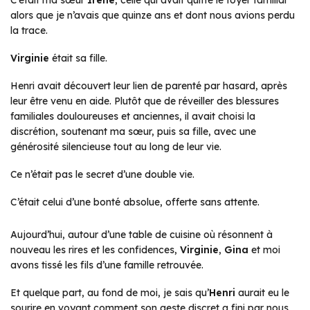
C’était ma sœur
Irène
, celle qui avait quitté le foyer familial
alors que je n’avais que quinze ans et dont nous avions perdu
la trace.
Virginie
était sa fille.
Henri avait découvert leur lien de parenté par hasard, après
leur être venu en aide. Plutôt que de réveiller des blessures
familiales douloureuses et anciennes, il avait choisi la
discrétion, soutenant ma sœur, puis sa fille, avec une
générosité silencieuse tout au long de leur vie.
Ce n’était pas le secret d’une double vie.
C’était celui d’une bonté absolue, offerte sans attente.
Aujourd’hui, autour d’une table de cuisine où résonnent à
nouveau les rires et les confidences,
Virginie
,
Gina
et moi
avons tissé les fils d’une famille retrouvée.
Et quelque part, au fond de moi, je sais qu’
Henri
aurait eu le
sourire en voyant comment son geste discret a fini par nous