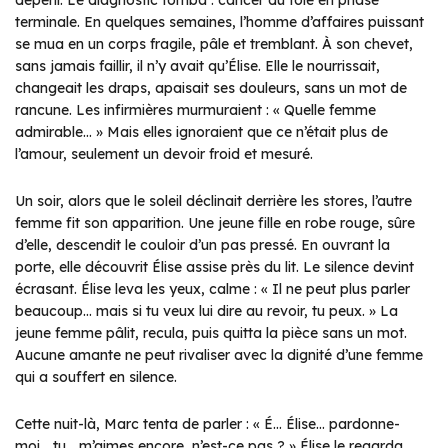
dépérir. Le diagnostic tomba : cancer du foie en phase
terminale. En quelques semaines, l’homme d’affaires puissant
se mua en un corps fragile, pâle et tremblant. À son chevet,
sans jamais faillir, il n’y avait qu’Élise. Elle le nourrissait,
changeait les draps, apaisait ses douleurs, sans un mot de
rancune. Les infirmières murmuraient : « Quelle femme
admirable… » Mais elles ignoraient que ce n’était plus de
l’amour, seulement un devoir froid et mesuré.
Un soir, alors que le soleil déclinait derrière les stores, l’autre
femme fit son apparition. Une jeune fille en robe rouge, sûre
d’elle, descendit le couloir d’un pas pressé. En ouvrant la
porte, elle découvrit Élise assise près du lit. Le silence devint
écrasant. Élise leva les yeux, calme : « Il ne peut plus parler
beaucoup… mais si tu veux lui dire au revoir, tu peux. » La
jeune femme pâlit, recula, puis quitta la pièce sans un mot.
Aucune amante ne peut rivaliser avec la dignité d’une femme
qui a souffert en silence.
Cette nuit-là, Marc tenta de parler : « É… Élise… pardonne-
moi… tu… m’aimes encore, n’est-ce pas ? » Élise le regarda