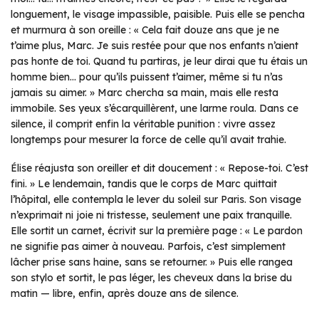
longuement, le visage impassible, paisible. Puis elle se pencha
et murmura à son oreille : « Cela fait douze ans que je ne
t’aime plus, Marc. Je suis restée pour que nos enfants n’aient
pas honte de toi. Quand tu partiras, je leur dirai que tu étais un
homme bien… pour qu’ils puissent t’aimer, même si tu n’as
jamais su aimer. » Marc chercha sa main, mais elle resta
immobile. Ses yeux s’écarquillèrent, une larme roula. Dans ce
silence, il comprit enfin la véritable punition : vivre assez
longtemps pour mesurer la force de celle qu’il avait trahie.
Élise réajusta son oreiller et dit doucement : « Repose-toi. C’est
fini. » Le lendemain, tandis que le corps de Marc quittait
l’hôpital, elle contempla le lever du soleil sur Paris. Son visage
n’exprimait ni joie ni tristesse, seulement une paix tranquille.
Elle sortit un carnet, écrivit sur la première page : « Le pardon
ne signifie pas aimer à nouveau. Parfois, c’est simplement
lâcher prise sans haine, sans se retourner. » Puis elle rangea
son stylo et sortit, le pas léger, les cheveux dans la brise du
matin — libre, enfin, après douze ans de silence.