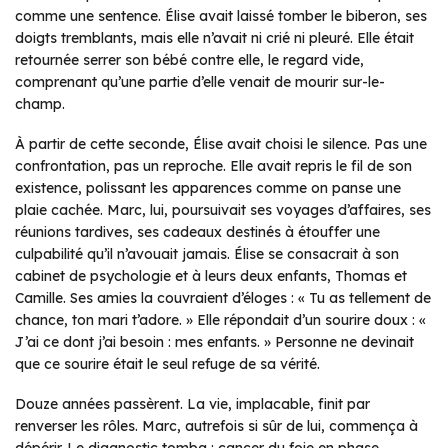
comme une sentence. Élise avait laissé tomber le biberon, ses
doigts tremblants, mais elle n’avait ni crié ni pleuré. Elle était
retournée serrer son bébé contre elle, le regard vide,
comprenant qu’une partie d’elle venait de mourir sur-le-
champ.
À partir de cette seconde, Élise avait choisi le silence. Pas une
confrontation, pas un reproche. Elle avait repris le fil de son
existence, polissant les apparences comme on panse une
plaie cachée. Marc, lui, poursuivait ses voyages d’affaires, ses
réunions tardives, ses cadeaux destinés à étouffer une
culpabilité qu’il n’avouait jamais. Élise se consacrait à son
cabinet de psychologie et à leurs deux enfants, Thomas et
Camille. Ses amies la couvraient d’éloges : « Tu as tellement de
chance, ton mari t’adore. » Elle répondait d’un sourire doux : «
J’ai ce dont j’ai besoin : mes enfants. » Personne ne devinait
que ce sourire était le seul refuge de sa vérité.
Douze années passèrent. La vie, implacable, finit par
renverser les rôles. Marc, autrefois si sûr de lui, commença à