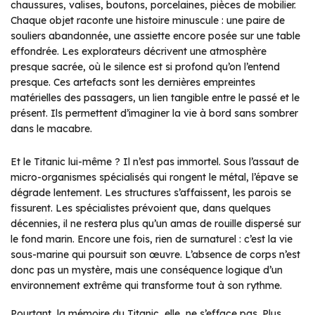
chaussures, valises, boutons, porcelaines, pièces de mobilier.
Chaque objet raconte une histoire minuscule : une paire de
souliers abandonnée, une assiette encore posée sur une table
effondrée. Les explorateurs décrivent une atmosphère
presque sacrée, où le silence est si profond qu’on l’entend
presque. Ces artefacts sont les dernières empreintes
matérielles des passagers, un lien tangible entre le passé et le
présent. Ils permettent d’imaginer la vie à bord sans sombrer
dans le macabre.
Et le Titanic lui-même ? Il n’est pas immortel. Sous l’assaut de
micro-organismes spécialisés qui rongent le métal, l’épave se
dégrade lentement. Les structures s’affaissent, les parois se
fissurent. Les spécialistes prévoient que, dans quelques
décennies, il ne restera plus qu’un amas de rouille dispersé sur
le fond marin. Encore une fois, rien de surnaturel : c’est la vie
sous-marine qui poursuit son œuvre. L’absence de corps n’est
donc pas un mystère, mais une conséquence logique d’un
environnement extrême qui transforme tout à son rythme.
Pourtant, la mémoire du Titanic, elle, ne s’efface pas. Plus