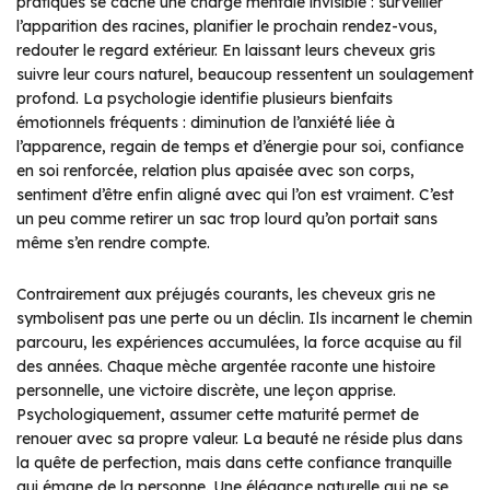
pratiques se cache une charge mentale invisible : surveiller
l’apparition des racines, planifier le prochain rendez-vous,
redouter le regard extérieur. En laissant leurs cheveux gris
suivre leur cours naturel, beaucoup ressentent un soulagement
profond. La psychologie identifie plusieurs bienfaits
émotionnels fréquents : diminution de l’anxiété liée à
l’apparence, regain de temps et d’énergie pour soi, confiance
en soi renforcée, relation plus apaisée avec son corps,
sentiment d’être enfin aligné avec qui l’on est vraiment. C’est
un peu comme retirer un sac trop lourd qu’on portait sans
même s’en rendre compte.
Contrairement aux préjugés courants, les cheveux gris ne
symbolisent pas une perte ou un déclin. Ils incarnent le chemin
parcouru, les expériences accumulées, la force acquise au fil
des années. Chaque mèche argentée raconte une histoire
personnelle, une victoire discrète, une leçon apprise.
Psychologiquement, assumer cette maturité permet de
renouer avec sa propre valeur. La beauté ne réside plus dans
la quête de perfection, mais dans cette confiance tranquille
qui émane de la personne. Une élégance naturelle qui ne se