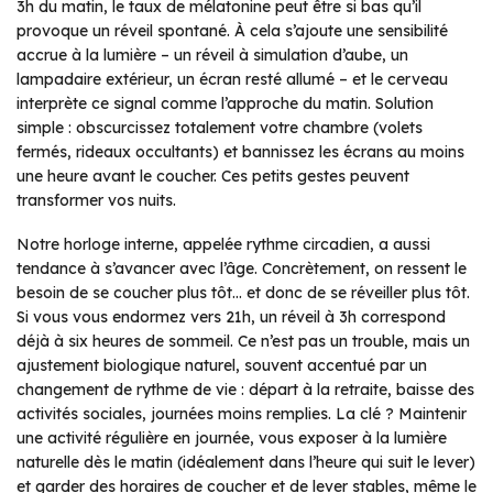
3h du matin, le taux de mélatonine peut être si bas qu’il
provoque un réveil spontané. À cela s’ajoute une sensibilité
accrue à la lumière – un réveil à simulation d’aube, un
lampadaire extérieur, un écran resté allumé – et le cerveau
interprète ce signal comme l’approche du matin. Solution
simple : obscurcissez totalement votre chambre (volets
fermés, rideaux occultants) et bannissez les écrans au moins
une heure avant le coucher. Ces petits gestes peuvent
transformer vos nuits.
Notre horloge interne, appelée rythme circadien, a aussi
tendance à s’avancer avec l’âge. Concrètement, on ressent le
besoin de se coucher plus tôt… et donc de se réveiller plus tôt.
Si vous vous endormez vers 21h, un réveil à 3h correspond
déjà à six heures de sommeil. Ce n’est pas un trouble, mais un
ajustement biologique naturel, souvent accentué par un
changement de rythme de vie : départ à la retraite, baisse des
activités sociales, journées moins remplies. La clé ? Maintenir
une activité régulière en journée, vous exposer à la lumière
naturelle dès le matin (idéalement dans l’heure qui suit le lever)
et garder des horaires de coucher et de lever stables, même le