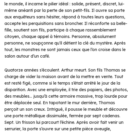
le monde, il incarne le pilier idéal : solide, présent, discret, lui-
même anéanti par la perte de son petit-fils. Il ouvre sa porte
aux enquêteurs sans hésiter, répond à toutes leurs questions,
accepte les perquisitions sans broncher. Il réconforte sa belle-
fille, soutient son fils, participe à chaque rassemblement
citoyen, chaque appel à témoins. Personne, absolument
personne, ne soupçonne qu’il détient la clé du mystère. Après
tout, les monstres ne sont jamais ceux que l’on croise dans le
salon autour d’un café.
Quatorze années s’écoulent. Arthur meurt. Son fils Thomas se
charge de vider la maison avant de la mettre en vente. Tout
est resté figé, comme si le temps s’était arrêté le jour de la
disparition. Avec une employée, il trie des papiers, des photos,
des meubles… jusqu’à cette armoire massive, trop lourde pour
être déplacée seul. En tapotant le mur derrière, Thomas
perçoit un son creux. Intrigué, il pousse le meuble et découvre
une porte métallique dissimulée, fermée par sept cadenas.
Sept. Un frisson lui parcourt l’échine. Après avoir fait venir un
serrurier, la porte s’ouvre sur une petite pièce aveugle,