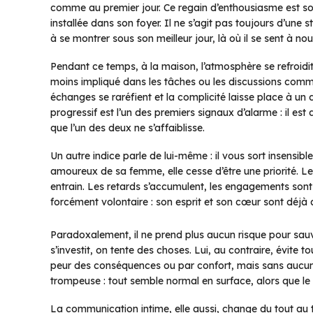
comme au premier jour. Ce regain d’enthousiasme est sou
installée dans son foyer. Il ne s’agit pas toujours d’une s
à se montrer sous son meilleur jour, là où il se sent à no
Pendant ce temps, à la maison, l’atmosphère se refroidit
moins impliqué dans les tâches ou les discussions commu
échanges se raréfient et la complicité laisse place à u
progressif est l’un des premiers signaux d’alarme : il est
que l’un des deux ne s’affaiblisse.
Un autre indice parle de lui-même : il vous sort insensi
amoureux de sa femme, elle cesse d’être une priorité. 
entrain. Les retards s’accumulent, les engagements sont
forcément volontaire : son esprit et son cœur sont déjà ai
Paradoxalement, il ne prend plus aucun risque pour sau
s’investit, on tente des choses. Lui, au contraire, évite 
peur des conséquences ou par confort, mais sans aucun e
trompeuse : tout semble normal en surface, alors que le 
La communication intime, elle aussi, change du tout au t