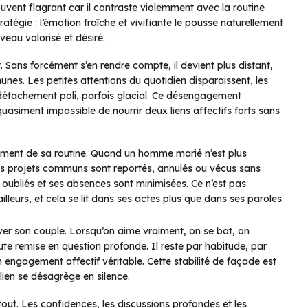
vent flagrant car il contraste violemment avec la routine
tratégie : l’émotion fraîche et vivifiante le pousse naturellement
uveau valorisé et désiré.
. Sans forcément s’en rendre compte, il devient plus distant,
nes. Les petites attentions du quotidien disparaissent, les
n détachement poli, parfois glacial. Ce désengagement
 quasiment impossible de nourrir deux liens affectifs forts sans
blement de sa routine. Quand un homme marié n’est plus
Les projets communs sont reportés, annulés ou vécus sans
 oubliés et ses absences sont minimisées. Ce n’est pas
lleurs, et cela se lit dans ses actes plus que dans ses paroles.
ver son couple. Lorsqu’on aime vraiment, on se bat, on
toute remise en question profonde. Il reste par habitude, par
ngagement affectif véritable. Cette stabilité de façade est
lien se désagrège en silence.
out. Les confidences, les discussions profondes et les