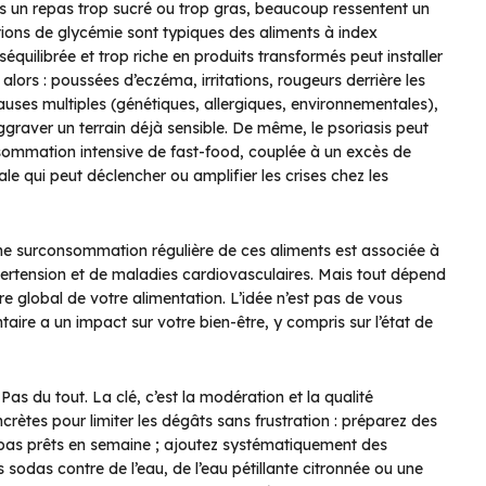
ès un repas trop sucré ou trop gras, beaucoup ressentent un
tions de glycémie sont typiques des aliments à index
équilibrée et trop riche en produits transformés peut installer
alors : poussées d’eczéma, irritations, rougeurs derrière les
 causes multiples (génétiques, allergiques, environnementales),
graver un terrain déjà sensible. De même, le psoriasis peut
nsommation intensive de fast-food, couplée à un excès de
le qui peut déclencher ou amplifier les crises chez les
 Une surconsommation régulière de ces aliments est associée à
pertension et de maladies cardiovasculaires. Mais tout dépend
bre global de votre alimentation. L’idée n’est pas de vous
ire a un impact sur votre bien-être, y compris sur l’état de
Pas du tout. La clé, c’est la modération et la qualité
crètes pour limiter les dégâts sans frustration : préparez des
epas prêts en semaine ; ajoutez systématiquement des
 sodas contre de l’eau, de l’eau pétillante citronnée ou une