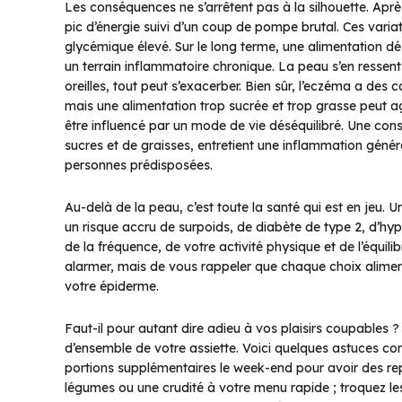
Les conséquences ne s’arrêtent pas à la silhouette. Apr
pic d’énergie suivi d’un coup de pompe brutal. Ces varia
glycémique élevé. Sur le long terme, une alimentation dés
un terrain inflammatoire chronique. La peau s’en ressent 
oreilles, tout peut s’exacerber. Bien sûr, l’eczéma a des
mais une alimentation trop sucrée et trop grasse peut ag
être influencé par un mode de vie déséquilibré. Une co
sucres et de graisses, entretient une inflammation généra
personnes prédisposées.
Au-delà de la peau, c’est toute la santé qui est en jeu.
un risque accru de surpoids, de diabète de type 2, d’hy
de la fréquence, de votre activité physique et de l’équili
alarmer, mais de vous rappeler que chaque choix alimenta
votre épiderme.
Faut-il pour autant dire adieu à vos plaisirs coupables ? 
d’ensemble de votre assiette. Voici quelques astuces con
portions supplémentaires le week-end pour avoir des r
légumes ou une crudité à votre menu rapide ; troquez les