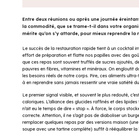
Entre deux réunions ou après une journée éreintant
la commodité, que se trame-t-il dans votre orga
mérite qu’on s’y attarde, pour mieux reprendre la 
Le succès de la restauration rapide tient à un cocktail 
effort de préparation et flatte nos papilles avec des goût
que ces repas sont souvent truffés de sucres ajoutés, d
pauvres en fibres, vitamines et minéraux. On engloutit 
les besoins réels de notre corps. Pire, ces aliments ultra
à en reprendre sans jamais ressentir une vraie satiété du
Le premier signal visible, et souvent le plus redouté, c
caloriques. L’alliance des glucides raffinés et des lipide
n’ait eu le temps de dire « stop ». À force, le corps stock
correcte. Attention, il ne s’agit pas de diaboliser un b
remplacer quelques repas par des versions maison (une
soupe avec une tartine complète) suffit à rééquilibrer la