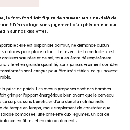
e, le fast-food fait figure de sauveur. Mais au-delà de
nisme ? Décryptage sans jugement d’un phénomène qui
main sur nos assiettes.
imparable : elle est disponible partout, ne demande aucun
s calibrés pour plaire à tous. Le revers de la médaille, c’est
e graisses saturées et de sel, tout en étant désespérément
donc vite et en grande quantité, sans jamais vraiment combler
-transformés sont conçus pour être irrésistibles, ce qui pousse
rable.
’est la prise de poids. Les menus proposés sont des bombes
s fait grimper l’apport énergétique bien avant que le cerveau
e ce surplus sans bénéficier d’une densité nutritionnelle
urger de temps en temps, mais simplement de constater que
 salade composée, une omelette aux légumes, un bol de
 balance en fibres et en micronutriments.