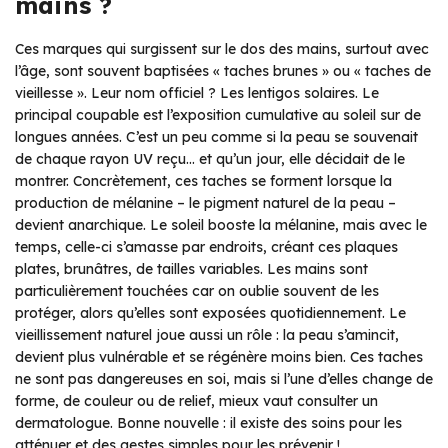
mains ?
Ces marques qui surgissent sur le dos des mains, surtout avec
l’âge, sont souvent baptisées « taches brunes » ou « taches de
vieillesse ». Leur nom officiel ? Les lentigos solaires. Le
principal coupable est l’exposition cumulative au soleil sur de
longues années. C’est un peu comme si la peau se souvenait
de chaque rayon UV reçu… et qu’un jour, elle décidait de le
montrer. Concrètement, ces taches se forment lorsque la
production de mélanine – le pigment naturel de la peau –
devient anarchique. Le soleil booste la mélanine, mais avec le
temps, celle-ci s’amasse par endroits, créant ces plaques
plates, brunâtres, de tailles variables. Les mains sont
particulièrement touchées car on oublie souvent de les
protéger, alors qu’elles sont exposées quotidiennement. Le
vieillissement naturel joue aussi un rôle : la peau s’amincit,
devient plus vulnérable et se régénère moins bien. Ces taches
ne sont pas dangereuses en soi, mais si l’une d’elles change de
forme, de couleur ou de relief, mieux vaut consulter un
dermatologue. Bonne nouvelle : il existe des soins pour les
atténuer et des gestes simples pour les prévenir !