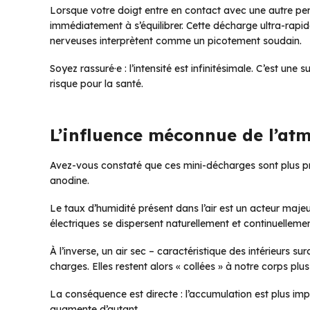
Lorsque votre doigt entre en contact avec une autre pers
immédiatement à s’équilibrer. Cette décharge ultra-rapide
nerveuses interprètent comme un picotement soudain.
Soyez rassuré·e : l’intensité est infinitésimale. C’est un
risque pour la santé.
L’influence méconnue de l’at
Avez-vous constaté que ces mini-décharges sont plus pré
anodine.
Le taux d’humidité présent dans l’air est un acteur maj
électriques se dispersent naturellement et continuellemen
À l’inverse, un air sec – caractéristique des intérieurs s
charges. Elles restent alors « collées » à notre corps plu
La conséquence est directe : l’accumulation est plus impo
augmente d’autant.