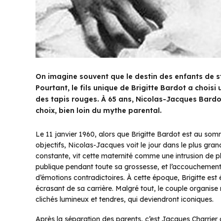
On imagine souvent que le destin des enfants de sta
Pourtant, le fils unique de Brigitte Bardot a chois
des tapis rouges. À 65 ans, Nicolas-Jacques Bardot
choix, bien loin du mythe parental.
Le 11 janvier 1960, alors que Brigitte Bardot est au som
objectifs, Nicolas-Jacques voit le jour dans le plus gra
constante, vit cette maternité comme une intrusion de plus
publique pendant toute sa grossesse, et l’accouchemen
d’émotions contradictoires. À cette époque, Brigitte est
écrasant de sa carrière. Malgré tout, le couple organise 
clichés lumineux et tendres, qui deviendront iconiques.
Après la séparation des parents, c’est Jacques Charrier q