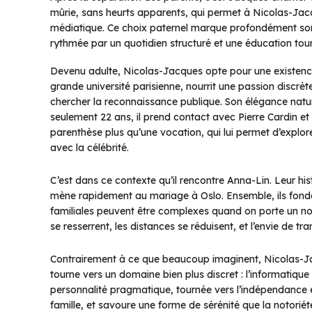
mûrie, sans heurts apparents, qui permet à Nicolas-Jacq
médiatique. Ce choix paternel marque profondément son
rythmée par un quotidien structuré et une éducation tourn
Devenu adulte, Nicolas-Jacques opte pour une existence 
grande université parisienne, nourrit une passion discr
chercher la reconnaissance publique. Son élégance naturel
seulement 22 ans, il prend contact avec Pierre Cardin e
parenthèse plus qu’une vocation, qui lui permet d’explor
avec la célébrité.
C’est dans ce contexte qu’il rencontre Anna-Lin. Leur hi
mène rapidement au mariage à Oslo. Ensemble, ils fondent
familiales peuvent être complexes quand on porte un nom 
se resserrent, les distances se réduisent, et l’envie de t
Contrairement à ce que beaucoup imaginent, Nicolas-Jacq
tourne vers un domaine bien plus discret : l’informatique
personnalité pragmatique, tournée vers l’indépendance et 
famille, et savoure une forme de sérénité que la notoriét