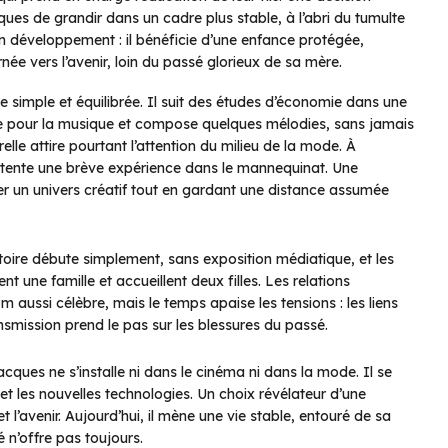
ues de grandir dans un cadre plus stable, à l’abri du tumulte
 développement : il bénéficie d’une enfance protégée,
ée vers l’avenir, loin du passé glorieux de sa mère.
simple et équilibrée. Il suit des études d’économie dans une
ète pour la musique et compose quelques mélodies, sans jamais
le attire pourtant l’attention du milieu de la mode. À
t tente une brève expérience dans le mannequinat. Une
er un univers créatif tout en gardant une distance assumée
stoire débute simplement, sans exposition médiatique, et les
 une famille et accueillent deux filles. Les relations
aussi célèbre, mais le temps apaise les tensions : les liens
ransmission prend le pas sur les blessures du passé.
ues ne s’installe ni dans le cinéma ni dans la mode. Il se
 et les nouvelles technologies. Un choix révélateur d’une
l’avenir. Aujourd’hui, il mène une vie stable, entouré de sa
é n’offre pas toujours.