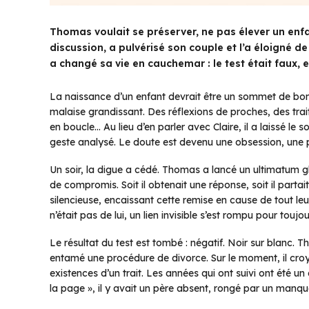
Thomas voulait se préserver, ne pas élever un en
discussion, a pulvérisé son couple et l’a éloigné de
a changé sa vie en cauchemar : le test était faux, et
La naissance d’un enfant devrait être un sommet de bo
malaise grandissant. Des réflexions de proches, des trait
en boucle… Au lieu d’en parler avec Claire, il a laissé le 
geste analysé. Le doute est devenu une obsession, une pr
Un soir, la digue a cédé. Thomas a lancé un ultimatum glac
de compromis. Soit il obtenait une réponse, soit il partait.
silencieuse, encaissant cette remise en cause de tout leur h
n’était pas de lui, un lien invisible s’est rompu pour toujou
Le résultat du test est tombé : négatif. Noir sur blanc. Th
entamé une procédure de divorce. Sur le moment, il croyai
existences d’un trait. Les années qui ont suivi ont été u
la page », il y avait un père absent, rongé par un manqu