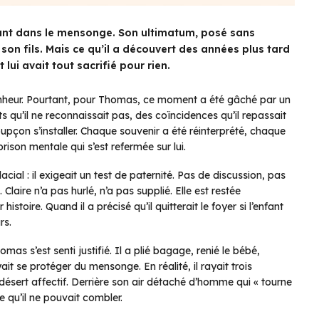
fant dans le mensonge. Son ultimatum, posé sans
 son fils. Mais ce qu’il a découvert des années plus tard
 lui avait tout sacrifié pour rien.
nheur. Pourtant, pour Thomas, ce moment a été gâché par un
s qu’il ne reconnaissait pas, des coïncidences qu’il repassait
soupçon s’installer. Chaque souvenir a été réinterprété, chaque
ison mentale qui s’est refermée sur lui.
ial : il exigeait un test de paternité. Pas de discussion, pas
 Claire n’a pas hurlé, n’a pas supplié. Elle est restée
istoire. Quand il a précisé qu’il quitterait le foyer si l’enfant
rs.
omas s’est senti justifié. Il a plié bagage, renié le bébé,
t se protéger du mensonge. En réalité, il rayait trois
n désert affectif. Derrière son air détaché d’homme qui « tourne
e qu’il ne pouvait combler.