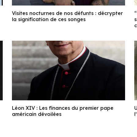
Visites nocturnes de nos défunts : décrypter
“
la signification de ces songes
s
c
Léon XIV : Les finances du premier pape
U
américain dévoilées
l