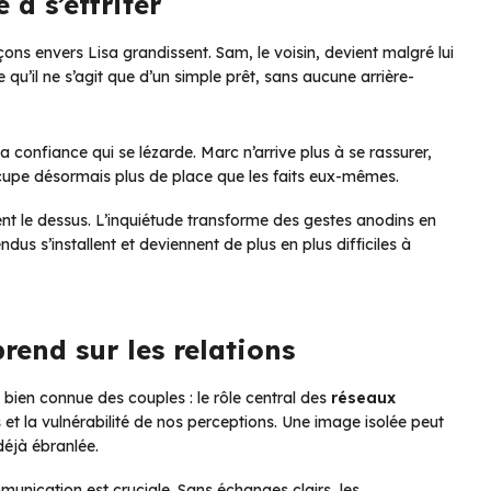
à s’effriter
çons envers Lisa grandissent. Sam, le voisin, devient malgré lui
 qu’il ne s’agit que d’un simple prêt, sans aucune arrière-
la confiance qui se lézarde. Marc n’arrive plus à se rassurer,
upe désormais plus de place que les faits eux-mêmes.
nt le dessus. L’inquiétude transforme des gestes anodins en
us s’installent et deviennent de plus en plus difficiles à
rend sur les relations
é bien connue des couples : le rôle central des
réseaux
et la vulnérabilité de nos perceptions. Une image isolée peut
déjà ébranlée.
unication est cruciale. Sans échanges clairs, les