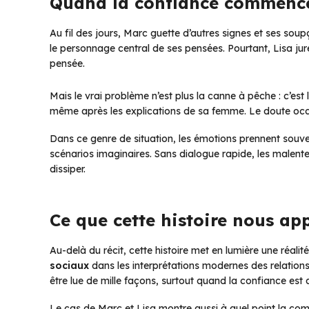
Quand la confiance commence 
Au fil des jours, Marc guette d’autres signes et ses soup
le personnage central de ses pensées. Pourtant, Lisa jure
pensée.
Mais le vrai problème n’est plus la canne à pêche : c’est 
même après les explications de sa femme. Le doute occ
Dans ce genre de situation, les émotions prennent souve
scénarios imaginaires. Sans dialogue rapide, les malentend
dissiper.
Ce que cette histoire nous app
Au-delà du récit, cette histoire met en lumière une réalit
sociaux
dans les interprétations modernes des relations 
être lue de mille façons, surtout quand la confiance est 
Le cas de Marc et Lisa montre aussi à quel point la comm