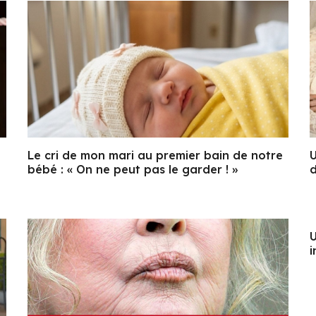
Le cri de mon mari au premier bain de notre
U
bébé : « On ne peut pas le garder ! »
d
U
i