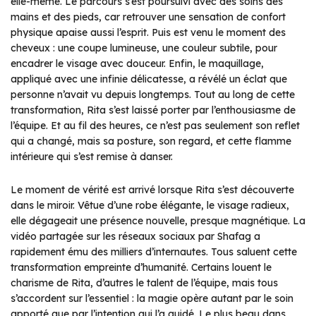
elle-même. Le parcours s’est poursuivi avec des soins des
mains et des pieds, car retrouver une sensation de confort
physique apaise aussi l’esprit. Puis est venu le moment des
cheveux : une coupe lumineuse, une couleur subtile, pour
encadrer le visage avec douceur. Enfin, le maquillage,
appliqué avec une infinie délicatesse, a révélé un éclat que
personne n’avait vu depuis longtemps. Tout au long de cette
transformation, Rita s’est laissé porter par l’enthousiasme de
l’équipe. Et au fil des heures, ce n’est pas seulement son reflet
qui a changé, mais sa posture, son regard, et cette flamme
intérieure qui s’est remise à danser.
Le moment de vérité est arrivé lorsque Rita s’est découverte
dans le miroir. Vêtue d’une robe élégante, le visage radieux,
elle dégageait une présence nouvelle, presque magnétique. La
vidéo partagée sur les réseaux sociaux par Shafag a
rapidement ému des milliers d’internautes. Tous saluent cette
transformation empreinte d’humanité. Certains louent le
charisme de Rita, d’autres le talent de l’équipe, mais tous
s’accordent sur l’essentiel : la magie opère autant par le soin
apporté que par l’intention qui l’a guidé. Le plus beau dans